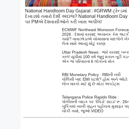
National Handloom Day Gujarat : #GRWM ટ્રેન્ડમાં
દેખાડશો તમારો દેશી અંદાજ? National Handloom Day
પર PMએ દેશવાસીઓને કરી ખાસ અપીલ!
ECMWF Northeast Monsoon Foreca
2026 : દેશમાં વરસાદ અચાનક કેમ અટક
ગયો? વાવાઝોડાએ ચોમાસાના વાદળોને ખેં
લેતાં સામે આવ્યું મોટું કારણ
Uttar Pradesh News : ભારે વરસાદ બન્
કાળ! યુપીમાં 100 વર્ષ જૂનું મકાન તૂટી પડત
એક જ પરિવારના 6 લોકોનાં મોત
RBI Monetary Policy : RBIની નવી
પોલિસી બાદ EMI ઘટશે? હોમ અને ઓટો
લોન ધારકો માટે શું છે મોટા અપડેટ્સ
Telangana Police Rapido Ride :
પોલીસની બાઇક પર ‘રેપિડો’ રાઇડ! રૂ. 26
બુકિંગમાં ખાખી વાહન પહોંચતા મુસાફર પ
ચોંકી ગયો, જુઓ VIDEO