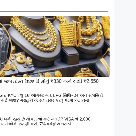
માં જબરદસ્ત ઉછાળો! સોનું ₹830 અને ચાંદી ₹2,550
G e-KYC : શું 16 ઓગસ્ટ બાદ LPG સિલિન્ડર અને સબસિડી
ધ થઈ જશે? ગ્રાહકોએ સમયસર કરવું પડશે આ કામ!
 AI બની રહ્યું છે નોકરીઓ માટે ખતરો? VISAએ 2,600
મચારીઓની છટણી કરી, 7% વર્કફોર્સ ઘટાડી