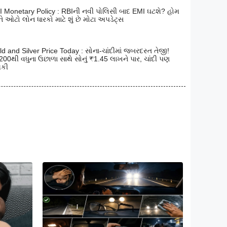
I Monetary Policy : RBIની નવી પોલિસી બાદ EMI ઘટશે? હોમ
 ઓટો લોન ધારકો માટે શું છે મોટા અપડેટ્સ
d and Silver Price Today : સોના-ચાંદીમાં જબરદસ્ત તેજી!
00થી વધુના ઉછાળા સાથે સોનું ₹1.45 લાખને પાર, ચાંદી પણ
કી