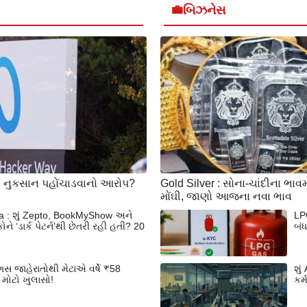
💼
બિઝનેસ
ને નુકસાન પહોંચાડવાનો આરોપ?
Gold Silver : સોના-ચાંદીના ભાવ
મોંઘી, જાણો આજના નવા ભાવ
ia : શું Zepto, BookMyShow અને
LP
ે ‘ડાર્ક પેટર્ન’થી છેતરી રહી હતી? 20
બં
સ જાહેરાતોથી મેટાએ વર્ષે ₹58
શું
મોટો ખુલાસો!
કર્