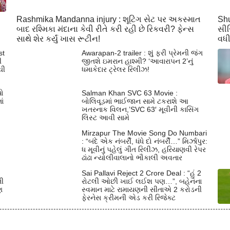
Rashmika Mandanna injury : શૂટિંગ સેટ પર અકસ્માત
Shu
બાદ રશ્મિકા મંદાના કેવી રીતે કરી રહી છે રિકવરી? ફેન્સ
સીર
સાથે શેર કર્યું ખાસ રૂટીન!
વધી
st
Awarapan-2 trailer : શું ફરી પ્રેમની જંગ
ી
જીતશે ઇમરાન હાશ્મી? ‘આવારાપન 2’નું
ચી
ધમાકેદાર ટ્રેલર રિલીઝ!
યો
Salman Khan SVC 63 Movie :
ાં
બોલિવૂડમાં ભાઈજાન સામે ટકરાશે આ
ખતરનાક વિલન,’SVC 63′ મૂવીની કાસિંગ
લિસ્ટ આવી સામે
Mirzapur The Movie Song Do Numbari
: “બંદે એક નંબર્રી, ધંધે દો નંબર્રી…” મિર્ઝાપુર:
ધ મૂવીનું પહેલું ગીત રિલીઝ, હરિયાણવી રેપર
ઢાંઢા ન્યોલીવાલાનો ભૌકાલી અવતાર
Sai Pallavi Reject 2 Crore Deal : “હું 2
ની
રોટલી ઓછી ખાઈ લઈશ પણ…”, બહેનના
ણ
સ્વમાન માટે રામાયણની સીતાએ 2 કરોડની
ફેરનેસ ક્રીમની એડ કરી રિજેક્ટ