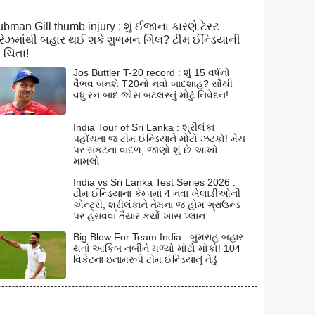
bman Gill thumb injury : શું ઈજાના કારણે ટેસ્ટ
િઝમાંથી બહાર થઈ શકે શુભમન ગિલ? ટીમ ઈન્ડિયાની
 ચિંતા!
Jos Buttler T-20 record : શું 15 વર્ષનો
વૈભવ બનશે T20નો નવો બાદશાહ? સૌથી
વધુ રન બાદ જોસ બટલરનું મોટું નિવેદન!
India Tour of Sri Lanka : શ્રીલંકા
પહોંચતા જ ટીમ ઈન્ડિયાને મોટો ઝટકો! મેચ
પર સંકટના વાદળ, જાણો શું છે આખો
મામલો
India vs Sri Lanka Test Series 2026 :
ટીમ ઈન્ડિયાના કેમ્પમાં 4 નવા ખેલાડીઓની
એન્ટ્રી, શ્રીલંકાને તેમના જ હોમ ગ્રાઉન્ડ
પર હરાવવા તૈયાર કર્યો ખાસ પ્લાન
Big Blow For Team India : બુમરાહ બહાર
થતાં આકિબ નબીને મળ્યો મોટો મોકો! 104
વિકેટના ઇનામરૂપે ટીમ ઈન્ડિયાનું તેડું