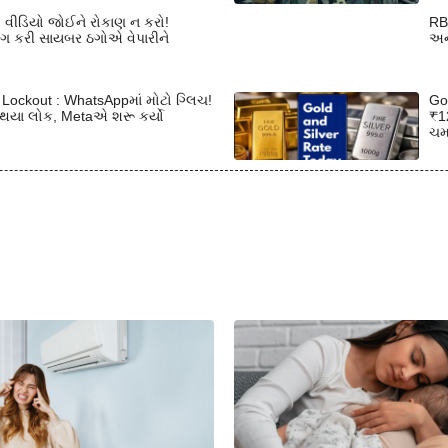
 વીડિયો જોઈને રોકાણ ન કરો!
RB
યોગ કરી સાયબર ઠગોએ વેપારીને
અને
ockout : WhatsAppમાં મોટો ગ્લિચ!
Gol
 થયા લોક, Metaએ શરૂ કર્યો
₹12
ચમ