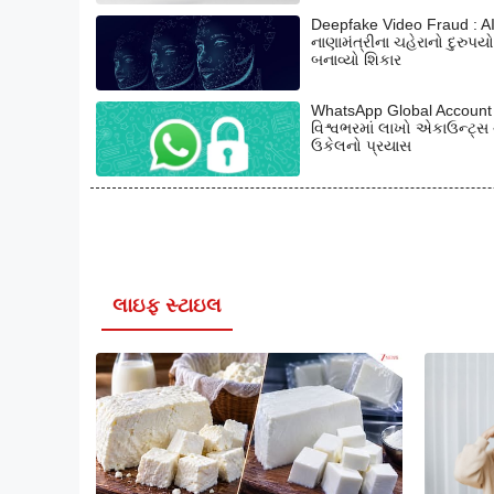
Deepfake Video Fraud : AI
નાણામંત્રીના ચહેરાનો દુરુપ
બનાવ્યો શિકાર
WhatsApp Global Account L
વિશ્વભરમાં લાખો એકાઉન્ટ્સ
ઉકેલનો પ્રયાસ
લાઇફ સ્ટાઇલ