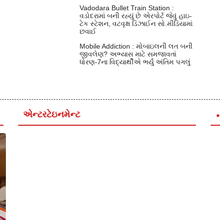
Vadodara Bullet Train Station :
વડોદરામાં બની રહ્યું છે એરપોર્ટ જેવું હાઇ-
ટેક સ્ટેશન, વટવૃક્ષ ડિઝાઈન સો.મીડિયામાં
છવાઈ
Mobile Addiction : મોબાઇલની લત બની
જીવલેણ? અભ્યાસ માટે સમજાવતાં
ધોરણ-7ના વિદ્યાર્થીએ ભર્યું અંતિમ પગલું
એન્ટરટેઇનમેન્ટ