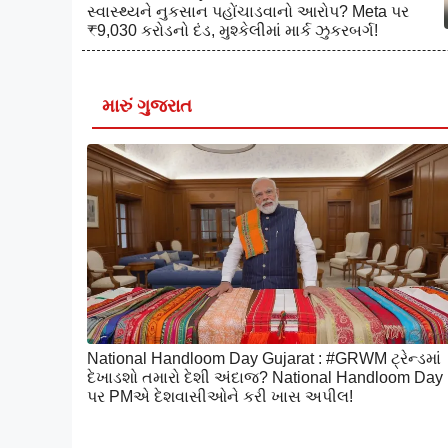
સ્વાસ્થ્યને નુકસાન પહોંચાડવાનો આરોપ? Meta પર
₹9,030 કરોડનો દંડ, મુશ્કેલીમાં માર્ક ઝુકરબર્ગ!
મારું ગુજરાત
National Handloom Day Gujarat : #GRWM ટ્રેન્ડમાં
દેખાડશો તમારો દેશી અંદાજ? National Handloom Day
પર PMએ દેશવાસીઓને કરી ખાસ અપીલ!