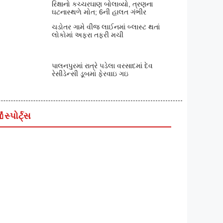
રિક્ષાનો કચ્ચરઘાણ બોલાવ્યો, ત્રણના
ઘટનાસ્થળે મોત; 6ની હાલત ગંભીર
ચડોતર ગામે વીજ લાઈનમાં બ્લાસ્ટ થતાં
લોકોમાં અફરા તફરી મચી
પાલનપુરમાં રાત્રે પડેલા વરસાદમાં દેવ
રેસીડેન્સી ડૂબમાં ફેરવાઇ ગઇ
🏏
સ્પોર્ટ્સ