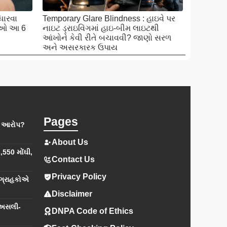
ધારવા
Temporary Glare Blindness : હાઇવે પર
ખાઓ આ 6
નાઇટ ડ્રાઇવિંગમાં હાઇ-બીમ લાઇટથી
આંખોને કેવી રીતે બચાવવી? જાણો સરળ
અને અસરકારક ઉપાય
Pages
નો આરોપ?
About Us
,550 મોંઘી,
Contact Us
Privacy Policy
 ગ્રાહકોએ
Disclaimer
 અસલી-
DNPA Code of Ethics