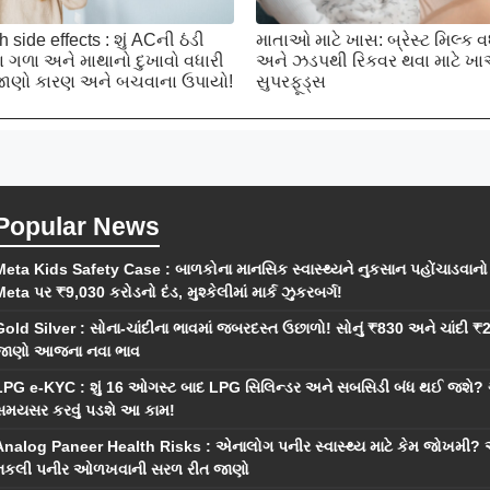
 side effects : શું ACની ઠંડી
માતાઓ માટે ખાસ: બ્રેસ્ટ મિલ્ક વ
ા ગળા અને માથાનો દુખાવો વધારી
અને ઝડપથી રિકવર થવા માટે 
જાણો કારણ અને બચવાના ઉપાયો!
સુપરફૂડ્સ
Popular News
Meta Kids Safety Case : બાળકોના માનસિક સ્વાસ્થ્યને નુકસાન પહોંચાડવા
eta પર ₹9,030 કરોડનો દંડ, મુશ્કેલીમાં માર્ક ઝુકરબર્ગ!
Gold Silver : સોના-ચાંદીના ભાવમાં જબરદસ્ત ઉછાળો! સોનું ₹830 અને ચાંદી ₹2
જાણો આજના નવા ભાવ
LPG e-KYC : શું 16 ઓગસ્ટ બાદ LPG સિલિન્ડર અને સબસિડી બંધ થઈ જશે?
સમયસર કરવું પડશે આ કામ!
Analog Paneer Health Risks : એનાલોગ પનીર સ્વાસ્થ્ય માટે કેમ જોખમી?
નકલી પનીર ઓળખવાની સરળ રીત જાણો