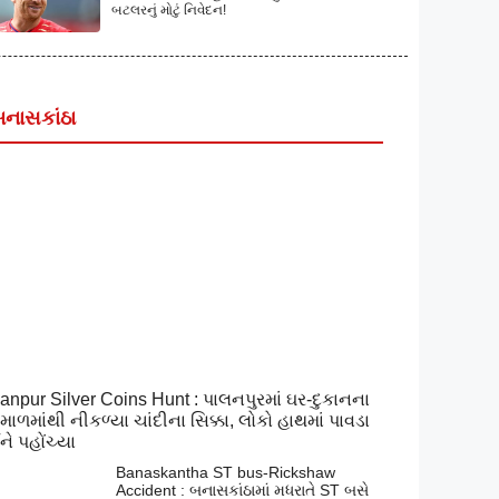
બટલરનું મોટું નિવેદન!
નાસકાંઠા
anpur Silver Coins Hunt : પાલનપુરમાં ઘર-દુકાનના
માળમાંથી નીકળ્યા ચાંદીના સિક્કા, લોકો હાથમાં પાવડા
ે પહોંચ્યા
Banaskantha ST bus-Rickshaw
Accident : બનાસકાંઠામાં મધરાતે ST બસે