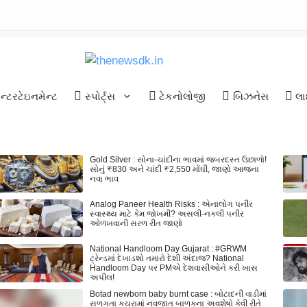
્ટરટેઇનમેન્ટ
સ્પોર્ટ્સ
ટેકનોલોજી
બિઝનેસ
લા
Gold Silver : સોના-ચાંદીના ભાવમાં જબરદસ્ત ઉછાળો!
સોનું ₹830 અને ચાંદી ₹2,550 મોંઘી, જાણો આજના
નવા ભાવ
Analog Paneer Health Risks : એનાલોગ પનીર
સ્વાસ્થ્ય માટે કેમ જોખમી? અસલી-નકલી પનીર
ઓળખવાની સરળ રીત જાણો
National Handloom Day Gujarat : #GRWM
ટ્રેન્ડમાં દેખાડશો તમારો દેશી અંદાજ? National
Handloom Day પર PMએ દેશવાસીઓને કરી ખાસ
અપીલ!
Botad newborn baby burnt case : બોટાદની વાડીમાં
સળગતા કચરામાં નવજાત બાળકના અવશેષો કેવી રીતે