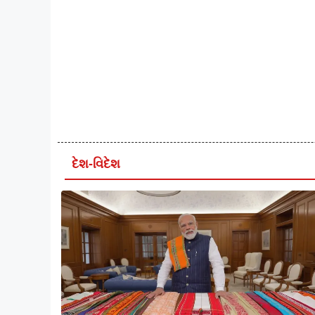
દેશ-વિદેશ