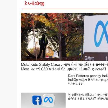
ટેકનોલોજી
Meta Kids Safety Case : બાળકોના માનસિક સ્વાસ્થ્ય
Meta પર ₹9,030 કરોડનો દંડ, મુશ્કેલીમાં માર્ક ઝુકરબર્ગ!
Dark Patterns penalty Ind
IndiGo સહિત 9 એપ્સ ગ્રાહકોન
લાખનો દંડ!
શું સોશિયલ મીડિયા પરની બોગ
હજાર કરોડ કમાયા? તપાસમાં 