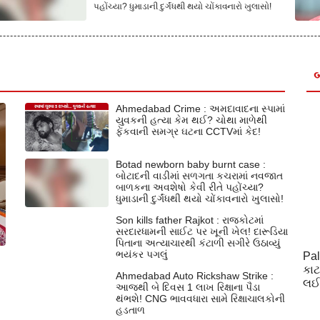
પહોંચ્યા? ધુમાડાની દુર્ગંધથી થયો ચોંકાવનારો ખુલાસો!
બ
Ahmedabad Crime : અમદાવાદના સ્પામાં
યુવકની હત્યા કેમ થઈ? ચોથા માળેથી
ફેંકવાની સમગ્ર ઘટના CCTVમાં કેદ!
Botad newborn baby burnt case :
બોટાદની વાડીમાં સળગતા કચરામાં નવજાત
બાળકના અવશેષો કેવી રીતે પહોંચ્યા?
ધુમાડાની દુર્ગંધથી થયો ચોંકાવનારો ખુલાસો!
Son kills father Rajkot : રાજકોટમાં
સરદારધામની સાઈટ પર ખૂની ખેલ! દારૂડિયા
પિતાના અત્યાચારથી કંટાળી સગીરે ઉઠાવ્યું
ભયંકર પગલું
Pal
કાટ
Ahmedabad Auto Rickshaw Strike :
લઈન
આજથી બે દિવસ 1 લાખ રિક્ષાના પૈડા
થંભશે! CNG ભાવવધારા સામે રિક્ષાચાલકોની
હડતાળ