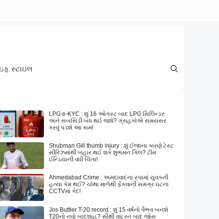
ઇફ સ્ટાઇલ
LPG e-KYC : શું 16 ઓગસ્ટ બાદ LPG સિલિન્ડર
અને સબસિડી બંધ થઈ જશે? ગ્રાહકોએ સમયસર
કરવું પડશે આ કામ!
Shubman Gill thumb injury : શું ઈજાના કારણે ટેસ્ટ
સીરિઝમાંથી બહાર થઈ શકે શુભમન ગિલ? ટીમ
ઈન્ડિયાની વધી ચિંતા!
Ahmedabad Crime : અમદાવાદના સ્પામાં યુવકની
હત્યા કેમ થઈ? ચોથા માળેથી ફેંકવાની સમગ્ર ઘટના
CCTVમાં કેદ!
Jos Buttler T-20 record : શું 15 વર્ષનો વૈભવ બનશે
T20નો નવો બાદશાહ? સૌથી વધુ રન બાદ જોસ