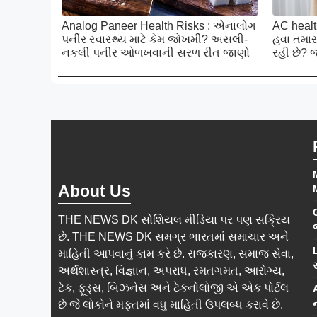
Analog Paneer Health Risks : એનાલોગ
AC health
પનીર સ્વાસ્થ્ય માટે કેમ જોખમી? અસલી-
હવા તમાર
નકલી પનીર ઓળખવાની સરળ રીત જાણો
રહી છે? 
About Us
M
THE NEWS DK સોશિયલ મીડિયા પર પણ સક્રિય
છે. THE NEWS DK સમગ્ર ભારતમાં સમાચાર અને
માહિતી આપવાનું કામ કરે છે. રાજકારણ, સમાજ સેવા,
અર્થશાસ્ત્ર, વિજ્ઞાન, અપરાધ, રમતગમત, આરોગ્ય,
ટેક, ફૂડ્સ, બિઝનેસ અને ટેકનોલોજી એ એક પોર્ટલ
છે જે લોકોને મફતમાં વધુ માહિતી ઉપલબ્ધ કરાવે છે.