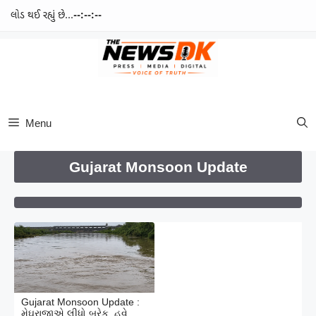
લોડ થઈ રહ્યું છે...
--:--:--
Skip
to
content
Menu
Gujarat Monsoon Update
Gujarat Monsoon Update :
મેઘરાજાએ લીધો બ્રેક, હવે