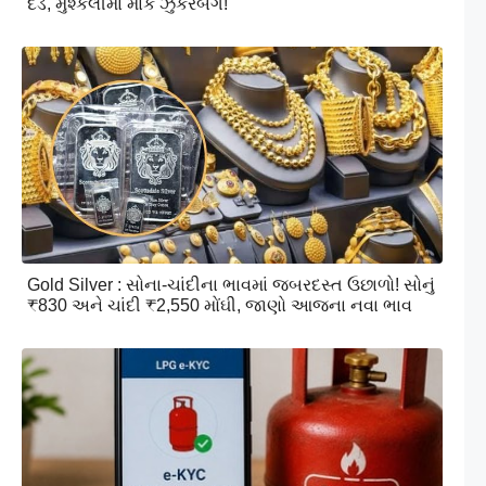
દંડ, મુશ્કેલીમાં માર્ક ઝુકરબર્ગ!
Gold Silver : સોના-ચાંદીના ભાવમાં જબરદસ્ત ઉછાળો! સોનું
₹830 અને ચાંદી ₹2,550 મોંઘી, જાણો આજના નવા ભાવ