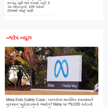
સપ્તાહ સુધી ભારે વરસાદ નહીં; 5
ડેમ ઓવરફ્લો, 109 ડેમોમાં
25%થી ઓછું પાણી
ટૉપ ન્યૂઝ
Meta Kids Safety Case : બાળકોના માનસિક સ્વાસ્થ્યને
નુકસાન પહોંચાડવાનો આરોપ? Meta પર ₹9,030 કરોડનો