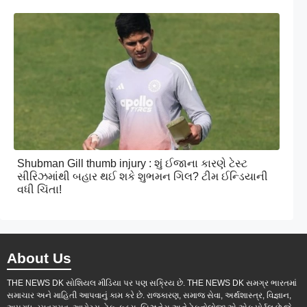
Shubman Gill thumb injury : શું ઈજાના કારણે ટેસ્ટ
સીરિઝમાંથી બહાર થઈ શકે શુભમન ગિલ? ટીમ ઈન્ડિયાની
વધી ચિંતા!
About Us
THE NEWS DK સોશિયલ મીડિયા પર પણ સક્રિય છે. THE NEWS DK સમગ્ર ભારતમાં
સમાચાર અને માહિતી આપવાનું કામ કરે છે. રાજકારણ, સમાજ સેવા, અર્થશાસ્ત્ર, વિજ્ઞાન,