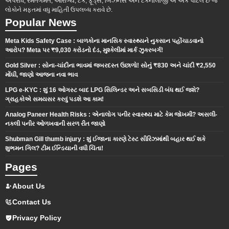
અપરાધ, રમતગમત, આરોગ્ય, ટેક, ફૂડ્સ, બિઝનેસ અને ટેકનોલોજી એ એક પોર્ટલ છે જે
લોકોને મફતમાં વધુ માહિતી ઉપલબ્ધ કરાવે છે.
Popular News
Meta Kids Safety Case : બાળકોના માનસિક સ્વાસ્થ્યને નુકસાન પહોંચાડવાનો
આરોપ? Meta પર ₹9,030 કરોડનો દંડ, મુશ્કેલીમાં માર્ક ઝુકરબર્ગ!
Gold Silver : સોના-ચાંદીના ભાવમાં જબરદસ્ત ઉછાળો! સોનું ₹830 અને ચાંદી ₹2,550
મોંઘી, જાણો આજના નવા ભાવ
LPG e-KYC : શું 16 ઓગસ્ટ બાદ LPG સિલિન્ડર અને સબસિડી બંધ થઈ જશે?
ગ્રાહકોએ સમયસર કરવું પડશે આ કામ!
Analog Paneer Health Risks : એનાલોગ પનીર સ્વાસ્થ્ય માટે કેમ જોખમી? અસલી-
નકલી પનીર ઓળખવાની સરળ રીત જાણો
Shubman Gill thumb injury : શું ઈજાના કારણે ટેસ્ટ સીરિઝમાંથી બહાર થઈ શકે
શુભમન ગિલ? ટીમ ઈન્ડિયાની વધી ચિંતા!
Pages
About Us
Contact Us
Privacy Policy