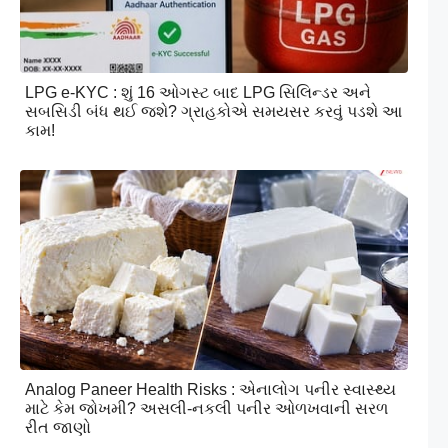
LPG e-KYC : શું 16 ઓગસ્ટ બાદ LPG સિલિન્ડર અને
સબસિડી બંધ થઈ જશે? ગ્રાહકોએ સમયસર કરવું પડશે આ
કામ!
Analog Paneer Health Risks : એનાલોગ પનીર સ્વાસ્થ્ય
માટે કેમ જોખમી? અસલી-નકલી પનીર ઓળખવાની સરળ
રીત જાણો