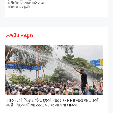
શ્રીલીલા? ‘રાકા’ માટે નામ
લગભગ કન્ફર્મ!
ટૉપ ન્યૂઝ
ઝારખંડમાં બિહાર જેવા દૃશ્યો! વોટર કેનનનો મારો થતાં ડર્યા
નહીં, વિદ્યાર્થીઓ રસ્તા પર જ નાચવા લાગ્યા