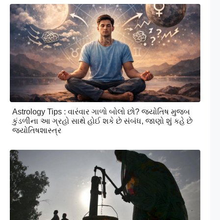
Astrology Tips : વારંવાર ગાળો બોલો છો? જ્યોતિષ મુજબ
કુંડળીના આ ગ્રહો સાથે હોઈ શકે છે સંબંધ, જાણો શું કહે છે
જ્યોતિષશાસ્ત્ર