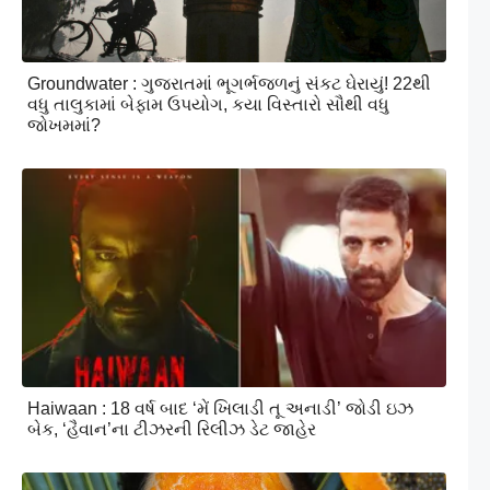
Groundwater : ગુજરાતમાં ભૂગર્ભજળનું સંકટ ઘેરાયું! 22થી
વધુ તાલુકામાં બેફામ ઉપયોગ, કયા વિસ્તારો સૌથી વધુ
જોખમમાં?
Haiwaan : 18 વર્ષ બાદ ‘મેં ખિલાડી તૂ અનાડી’ જોડી ઇઝ
બેક, ‘હૈવાન’ના ટીઝરની રિલીઝ ડેટ જાહેર