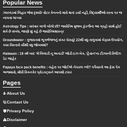
Popular News
ઝારખંડમાં બિહાર જેવા દૃશ્યો! વોટર કેનનનો મારો થતાં ડર્યા નહીં, વિદ્યાર્થીઓ રસ્તા પર જ
નાચવા લાગ્યા
Astrology Tips : વારંવાર ગાળો બોલો છો? જ્યોતિષ મુજબ કુંડળીના આ ગ્રહો સાથે હોઈ
શકે છે સંબંધ, જાણો શું કહે છે જ્યોતિષશાસ્ત્ર
Groundwater : ગુજરાતમાં ભૂગર્ભજળનું સંકટ ઘેરાયું! 22થી વધુ તાલુકામાં બેફામ ઉપયોગ,
કયા વિસ્તારો સૌથી વધુ જોખમમાં?
Haiwaan : 18 વર્ષ બાદ ‘મેં ખિલાડી તૂ અનાડી’ જોડી ઇઝ બેક, ‘હૈવાન’ના ટીઝરની રિલીઝ
ડેટ જાહેર
Papaya face pack benefits : ચહેરા પર જોઈએ નેચરલ ગ્લો? પપૈયાનો આ ફેસ પેક
અજમાવો, મોંઘી સ્કિનકેર પ્રોડક્ટ્સને આપશો ટક્કર
Pages
About Us
Contact Us
Privacy Policy
Disclaimer