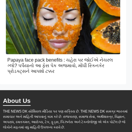
Papaya face pack benefits : ચહેરા પર જોઈએ નેચરલ
ગ્લો? પપૈયાનો આ ફેસ પેક અજમાવો, મોંઘી સ્કિનકેર
પ્રોડક્ટ્સને આપશો ટક્કર
About Us
THE NEWS DK સોશિયલ મીડિયા પર પણ સક્રિય છે. THE NEWS DK સમગ્ર ભારતમાં
સમાચાર અને માહિતી આપવાનું કામ કરે છે. રાજકારણ, સમાજ સેવા, અર્થશાસ્ત્ર, વિજ્ઞાન,
અપરાધ, રમતગમત, આરોગ્ય, ટેક, ફૂડ્સ, બિઝનેસ અને ટેકનોલોજી એ એક પોર્ટલ છે જે
લોકોને મફતમાં વધુ માહિતી ઉપલબ્ધ કરાવે છે.