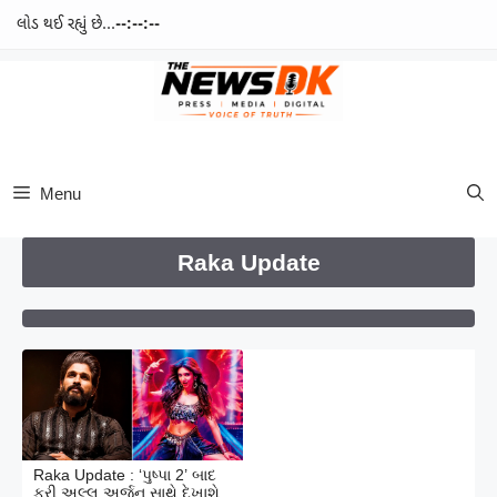
લોડ થઈ રહ્યું છે...
--:--:--
Skip
to
content
Menu
Raka Update
Raka Update : ‘પુષ્પા 2’ બાદ
ફરી અલ્લુ અર્જુન સાથે દેખાશે