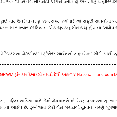
ાં આવેલી સિવિલ મેડિસિટી કેમ્પસ સ્થિત યુ.એન. મહેતા હોસ્પિટલ
ાઈ માટે ઉતરેલા ત્રણ કોન્ટ્રાક્ટ કર્મચારીઓ સેફ્ટી સાધનોના અ
નામાં સારવાર દરમિયાન એક યુવકનું મોત થયું હોવાના આક્ષેપ 
હોસ્પિટલના બેઝમેન્ટમાં ડ્રેનેજ લાઈનની સફાઈ કામગીરી ચાલી ર
GRWM ટ્રેન્ડમાં દેખાડશો તમારો દેશી અંદાજ? National Handloom 
લા, સાહિલ નાડિયા અને રોકી મેકવાનને કોઈપણ પ્રકારના સુરક્ષા 
નો આક્ષેપ છે. ડ્રેનેજમાં ઝેરી ગેસ ભરાયેલો હોવાને કારણે ગૂંગ