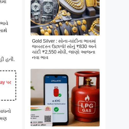
માં
ભાવે
સાથે
Gold Silver : સોના-ચાંદીના ભાવમાં
જબરદસ્ત ઉછાળો! સોનું ₹830 અને
ચાંદી ₹2,550 મોંઘી, જાણો આજના
નવા ભાવ
હી હતી.
Day પર
સાધનો
ળામણ