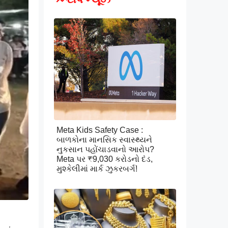
Meta Kids Safety Case :
બાળકોના માનસિક સ્વાસ્થ્યને
નુકસાન પહોંચાડવાનો આરોપ?
Meta પર ₹9,030 કરોડનો દંડ,
મુશ્કેલીમાં માર્ક ઝુકરબર્ગ!