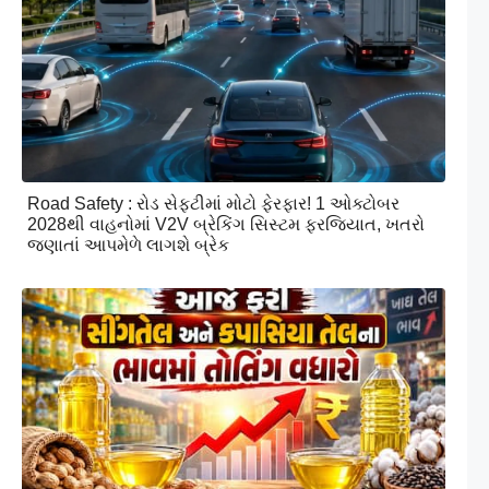
Road Safety : રોડ સેફ્ટીમાં મોટો ફેરફાર! 1 ઓક્ટોબર
2028થી વાહનોમાં V2V બ્રેકિંગ સિસ્ટમ ફરજિયાત, ખતરો
જણાતાં આપમેળે લાગશે બ્રેક