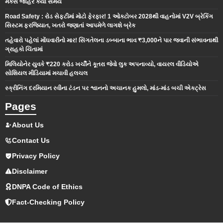
મેકર્સે જાહેર કર્યો સમય
Road Safety : રોડ સેફ્ટીમાં મોટો ફેરફાર! 1 ઓક્ટોબર 2028થી વાહનોમાં V2V બ્રેકિંગ
સિસ્ટમ ફરજિયાત, ખતરો જણાતાં આપમેળે લાગશે બ્રેક
તહેવારો પહેલાં મોંઘવારીનો માર! સિંગતેલના ડબ્બાના ભાવ ₹3,000ને પાર જવાની સંભાવનાથી
ગ્રાહકો ચિંતામાં
મિલિયોનેર યુવકે ₹220 કરોડ ખર્ચીને કૂતરા જેવો લુક અપનાવ્યો, વાયરલ વીડિયોએ
સોશિયલ મીડિયામાં મચાવી હલચલ
સ્ક્રીનિંગ દરમિયાન રવીના ટંડન પર શ્વાનનો અચાનક હુમલો, માંડ-માંડ બચી એક્ટ્રેસ
Pages
About Us
Contact Us
Privacy Policy
Disclaimer
DNPA Code of Ethics
Fact-Checking Policy