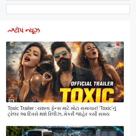
ટૉપ ન્યૂઝ
Toxic Trailer : યશના ફેન્સ માટે મોટા સમાચાર! ‘Toxic’નું
ટ્રેલર આ દિવસે થશે રિલીઝ, મેકર્સે જાહેર કર્યો સમય