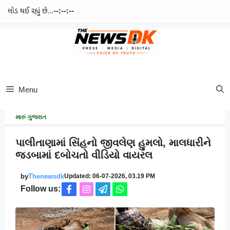
લોડ થઈ રહ્યું છે...
--:--:--
Skip
to
content
Menu
મારું ગુજરાત
પાલીતાણામાં સિંહનો જીવલેણ હુમલો, માલધારીને
જડબામાં દબોચતો વીડિયો વાયરલ
by
Thenewsdk
Updated: 06-07-2026, 03.19 PM
Follow us: