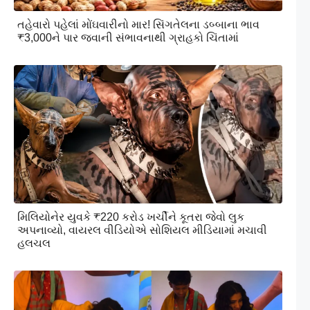
તહેવારો પહેલાં મોંઘવારીનો માર! સિંગતેલના ડબ્બાના ભાવ
₹3,000ને પાર જવાની સંભાવનાથી ગ્રાહકો ચિંતામાં
મિલિયોનેર યુવકે ₹220 કરોડ ખર્ચીને કૂતરા જેવો લુક
અપનાવ્યો, વાયરલ વીડિયોએ સોશિયલ મીડિયામાં મચાવી
હલચલ