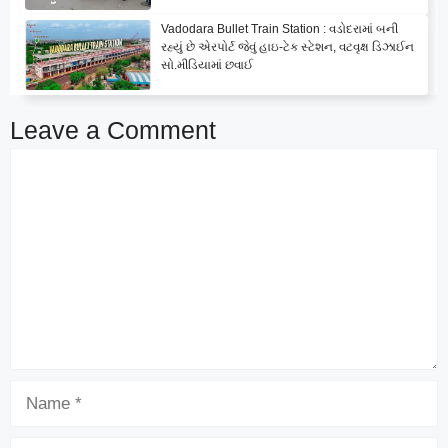
Vadodara Bullet Train Station : વડોદરામાં બની
રહ્યું છે એરપોર્ટ જેવું હાઇ-ટેક સ્ટેશન, વટવૃક્ષ ડિઝાઈન
સો.મીડિયામાં છવાઈ
Leave a Comment
Comment
Name