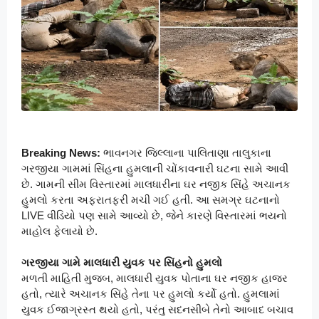
Breaking News:
ભાવનગર જિલ્લાના પાલિતાણા તાલુકાના
ગરજીયા ગામમાં સિંહના હુમલાની ચોંકાવનારી ઘટના સામે આવી
છે. ગામની સીમ વિસ્તારમાં માલધારીના ઘર નજીક સિંહે અચાનક
હુમલો કરતા અફરાતફરી મચી ગઈ હતી. આ સમગ્ર ઘટનાનો
LIVE વીડિયો પણ સામે આવ્યો છે, જેને કારણે વિસ્તારમાં ભયનો
માહોલ ફેલાયો છે.
ગરજીયા ગામે માલધારી યુવક પર સિંહનો હુમલો
મળતી માહિતી મુજબ, માલધારી યુવક પોતાના ઘર નજીક હાજર
હતો, ત્યારે અચાનક સિંહે તેના પર હુમલો કર્યો હતો. હુમલામાં
યુવક ઈજાગ્રસ્ત થયો હતો, પરંતુ સદનસીબે તેનો આબાદ બચાવ