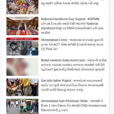
વધુ વધશે? ત્રીજા કેસમાં પોલીસે કોર્ટમાં કરી રજૂ!
National Handloom Day Gujarat : #GRWM
ટ્રેન્ડમાં દેખાડશો તમારો દેશી અંદાજ? National
Handloom Day પર PMએ દેશવાસીઓને કરી ખાસ
અપીલ!
Ahmedabad Crime : અમદાવાદના સ્પામાં યુવકની
હત્યા કેમ થઈ? ચોથા માળેથી ફેંકવાની સમગ્ર ઘટના
CCTVમાં કેદ!
Botad newborn baby burnt case : બોટાદની વાડીમાં
સળગતા કચરામાં નવજાત બાળકના અવશેષો કેવી રીતે
પહોંચ્યા? ધુમાડાની દુર્ગંધથી થયો ચોંકાવનારો ખુલાસો!
Son kills father Rajkot : રાજકોટમાં સરદારધામની
સાઈટ પર ખૂની ખેલ! દારૂડિયા પિતાના અત્યાચારથી
કંટાળી સગીરે ઉઠાવ્યું ભયંકર પગલું
Ahmedabad Auto Rickshaw Strike : આજથી બે
દિવસ 1 લાખ રિક્ષાના પૈડા થંભશે! CNG ભાવવધારા સામે
રિક્ષાચાલકોની હડતાળ