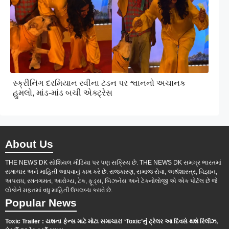
સ્ક્રીનિંગ દરમિયાન રવીના ટંડન પર શ્વાનનો અચાનક
હુમલો, માંડ-માંડ બચી એક્ટ્રેસ
About Us
THE NEWS DK સોશિયલ મીડિયા પર પણ સક્રિય છે. THE NEWS DK સમગ્ર ભારતમાં
સમાચાર અને માહિતી આપવાનું કામ કરે છે. રાજકારણ, સમાજ સેવા, અર્થશાસ્ત્ર, વિજ્ઞાન,
અપરાધ, રમતગમત, આરોગ્ય, ટેક, ફૂડ્સ, બિઝનેસ અને ટેકનોલોજી એ એક પોર્ટલ છે જે
લોકોને મફતમાં વધુ માહિતી ઉપલબ્ધ કરાવે છે.
Popular News
Toxic Trailer : યશના ફેન્સ માટે મોટા સમાચાર! ‘Toxic’નું ટ્રેલર આ દિવસે થશે રિલીઝ,