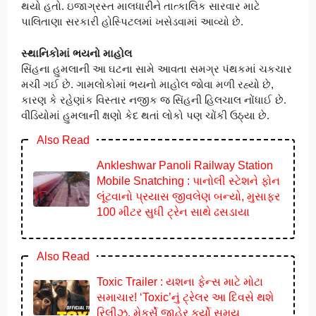
થયો હતો. ઇજાગ્રસ્ત માલધારીને તાત્કાલિક સારવાર માટે
પાલિતાણા સરકારી હોસ્પિટલમાં ખસેડવામાં આવ્યો છે.
સ્થાનિકોમાં ભયનો માહોલ
સિંહના હુમલાની આ ઘટના સામે આવતા સમગ્ર પંથકમાં ચકચાર
મચી ગઈ છે. ગામલોકોમાં ભયનો માહોલ જોવા મળી રહ્યો છે,
કારણ કે રહેણાંક વિસ્તાર નજીક જ સિંહની હિલચાલ નોંધાઈ છે.
વીડિયોમાં હુમલાની ક્ષણો કેદ થતાં લોકો પણ ચોંકી ઉઠ્યા છે.
Also Read
Ankleshwar Panoli Railway Station
Mobile Snatching : પાનોલી સ્ટેશને ફોન
લૂંટવાનો પ્રયાસ જીવલેણ બન્યો, મુસાફર
100 મીટર સુધી ટ્રેન સાથે ઢસડાયા
Also Read
Toxic Trailer : યશના ફેન્સ માટે મોટા
સમાચાર! ‘Toxic’નું ટ્રેલર આ દિવસે થશે
રિલીઝ, મેકર્સે જાહેર કર્યો સમય