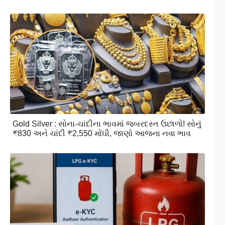
Gold Silver : સોના-ચાંદીના ભાવમાં જબરદસ્ત ઉછાળો! સોનું
₹830 અને ચાંદી ₹2,550 મોંઘી, જાણો આજના નવા ભાવ