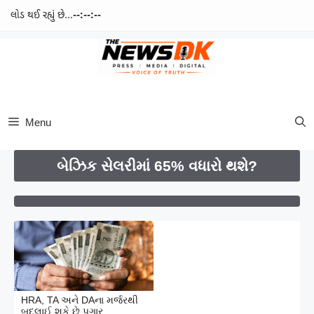
લોડ થઈ રહ્યું છે...
--:--:--
Skip
to
content
Menu
બેઝિક સેલરીમાં 65% વધારો થશે?
HRA, TA અને DAના મર્જરથી
બદલાઈ શકે છે પગાર