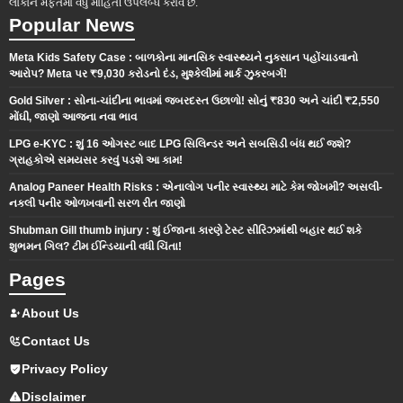
લોકોને મફતમાં વધુ માહિતી ઉપલબ્ધ કરાવે છે.
Popular News
Meta Kids Safety Case : બાળકોના માનસિક સ્વાસ્થ્યને નુકસાન પહોંચાડવાનો
આરોપ? Meta પર ₹9,030 કરોડનો દંડ, મુશ્કેલીમાં માર્ક ઝુકરબર્ગ!
Gold Silver : સોના-ચાંદીના ભાવમાં જબરદસ્ત ઉછાળો! સોનું ₹830 અને ચાંદી ₹2,550
મોંઘી, જાણો આજના નવા ભાવ
LPG e-KYC : શું 16 ઓગસ્ટ બાદ LPG સિલિન્ડર અને સબસિડી બંધ થઈ જશે?
ગ્રાહકોએ સમયસર કરવું પડશે આ કામ!
Analog Paneer Health Risks : એનાલોગ પનીર સ્વાસ્થ્ય માટે કેમ જોખમી? અસલી-
નકલી પનીર ઓળખવાની સરળ રીત જાણો
Shubman Gill thumb injury : શું ઈજાના કારણે ટેસ્ટ સીરિઝમાંથી બહાર થઈ શકે
શુભમન ગિલ? ટીમ ઈન્ડિયાની વધી ચિંતા!
Pages
About Us
Contact Us
Privacy Policy
Disclaimer