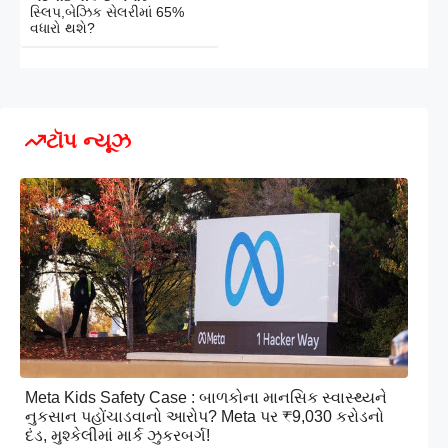
સ્લિપ,બેઝિક સેલરીમાં 65%
વધારો થશે?
ટૉપ ન્યૂઝ
Meta Kids Safety Case : બાળકોના માનસિક સ્વાસ્થ્યને
નુકસાન પહોંચાડવાનો આરોપ? Meta પર ₹9,030 કરોડનો
દંડ, મુશ્કેલીમાં માર્ક ઝુકરબર્ગ!