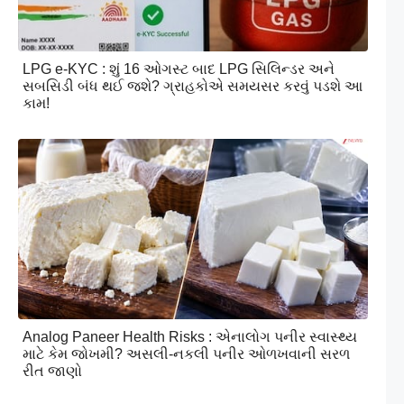
LPG e-KYC : શું 16 ઓગસ્ટ બાદ LPG સિલિન્ડર અને
સબસિડી બંધ થઈ જશે? ગ્રાહકોએ સમયસર કરવું પડશે આ
કામ!
Analog Paneer Health Risks : એનાલોગ પનીર સ્વાસ્થ્ય
માટે કેમ જોખમી? અસલી-નકલી પનીર ઓળખવાની સરળ
રીત જાણો