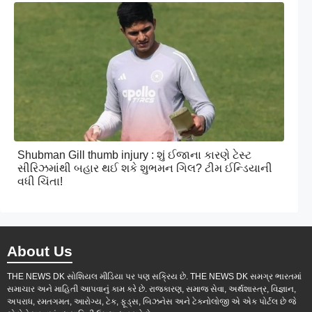
Shubman Gill thumb injury : શું ઈજાના કારણે ટેસ્ટ
સીરિઝમાંથી બહાર થઈ શકે શુભમન ગિલ? ટીમ ઈન્ડિયાની
વધી ચિંતા!
About Us
THE NEWS DK સોશિયલ મીડિયા પર પણ સક્રિય છે. THE NEWS DK સમગ્ર ભારતમાં
સમાચાર અને માહિતી આપવાનું કામ કરે છે. રાજકારણ, સમાજ સેવા, અર્થશાસ્ત્ર, વિજ્ઞાન,
અપરાધ, રમતગમત, આરોગ્ય, ટેક, ફૂડ્સ, બિઝનેસ અને ટેકનોલોજી એ એક પોર્ટલ છે જે